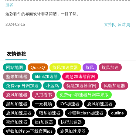
游客
这款软件的界面设计非常简洁，一目了然。
2024-02-15
支持
[0]
反对
[0]
友情链接
网站地图
QuickQ
旋风加速度器
旋风
旋风加速
坚果加速器
tiktok加速器
狗急加速器官网
免费vqn外网加速
小蓝鸟
优途加速器官网
风驰加速器
旋风加速器
八戒看书
免费vps加速器外网苹果版
黑豹加速器
一元机场
IOS加速器
旋风加速度器
旋风加速度器
猎豹加速器
小猫咪ciash加速器
outline
蜜蜂加速器
ios加速器
快橙加速器
蚂蚁加速npv下载官网ios
旋风加速度器