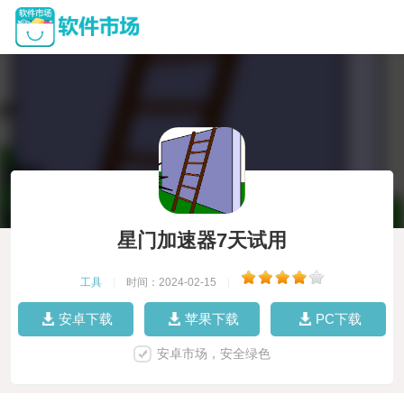
星门加速器7天试用
工具
|
时间：2024-02-15
|
安卓下载
苹果下载
PC下载
安卓市场，安全绿色