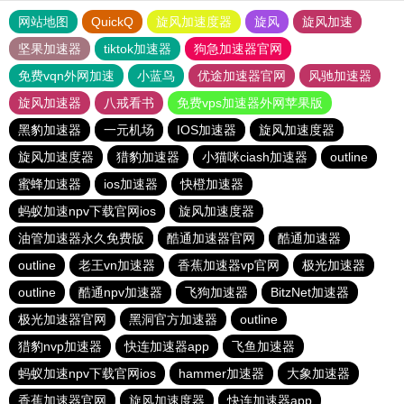
网站地图
QuickQ
旋风加速度器
旋风
旋风加速
坚果加速器
tiktok加速器
狗急加速器官网
免费vqn外网加速
小蓝鸟
优途加速器官网
风驰加速器
旋风加速器
八戒看书
免费vps加速器外网苹果版
黑豹加速器
一元机场
IOS加速器
旋风加速度器
旋风加速度器
猎豹加速器
小猫咪ciash加速器
outline
蜜蜂加速器
ios加速器
快橙加速器
蚂蚁加速npv下载官网ios
旋风加速度器
油管加速器永久免费版
酷通加速器官网
酷通加速器
outline
老王vn加速器
香蕉加速器vp官网
极光加速器
outline
酷通npv加速器
飞狗加速器
BitzNet加速器
极光加速器官网
黑洞官方加速器
outline
猎豹nvp加速器
快连加速器app
飞鱼加速器
蚂蚁加速npv下载官网ios
hammer加速器
大象加速器
香蕉加速器官网
旋风加速度器
快连加速器app