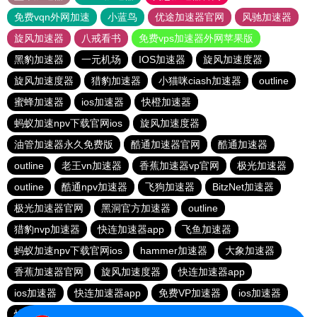
免费vqn外网加速
小蓝鸟
优途加速器官网
风驰加速器
旋风加速器
八戒看书
免费vps加速器外网苹果版
黑豹加速器
一元机场
IOS加速器
旋风加速度器
旋风加速度器
猎豹加速器
小猫咪ciash加速器
outline
蜜蜂加速器
ios加速器
快橙加速器
蚂蚁加速npv下载官网ios
旋风加速度器
油管加速器永久免费版
酷通加速器官网
酷通加速器
outline
老王vn加速器
香蕉加速器vp官网
极光加速器
outline
酷通npv加速器
飞狗加速器
BitzNet加速器
极光加速器官网
黑洞官方加速器
outline
猎豹nvp加速器
快连加速器app
飞鱼加速器
蚂蚁加速npv下载官网ios
hammer加速器
大象加速器
香蕉加速器官网
旋风加速度器
快连加速器app
ios加速器
快连加速器app
免费VP加速器
ios加速器
快连加速器app
雷霆加器速