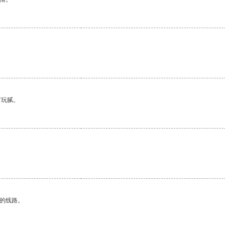
有玩腻。
区的线路。