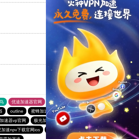
支持
[0]
反对
[0]
支持
[0]
反对
[0]
鸟
优途加速器官网
风驰加速器
旋风加速器
八戒看书
器
outline
蜜蜂加速器
ios加速器
快橙加速器
加速器vp官网
极光加速器
outline
酷通npv加速器
加速npv下载官网ios
hammer加速器
大象加速器
雷霆加器速