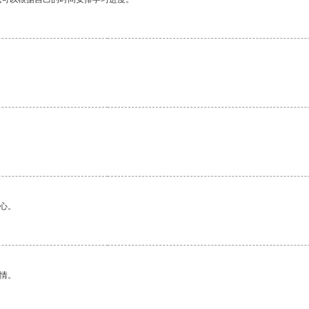
心。
情。