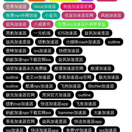
坚果加速器
tiktok加速器
狗急加速器官网
免费vqn外网加速
小蓝鸟
优途加速器官网
风驰加速器
旋风加速器
八戒看书
免费vps加速器外网苹果版
黑豹加速器
一元机场
IOS加速器
旋风加速度器
旋风加速度器
猎豹加速器
小猫咪ciash加速器
outline
蜜蜂加速器
ios加速器
快橙加速器
蚂蚁加速npv下载官网ios
旋风加速度器
油管加速器永久免费版
酷通加速器官网
酷通加速器
outline
老王vn加速器
香蕉加速器vp官网
极光加速器
outline
酷通npv加速器
飞狗加速器
BitzNet加速器
极光加速器官网
黑洞官方加速器
outline
猎豹nvp加速器
快连加速器app
飞鱼加速器
蚂蚁加速npv下载官网ios
hammer加速器
大象加速器
香蕉加速器官网
旋风加速度器
快连加速器app
ios加速器
快连加速器app
免费VP加速器
ios加速器