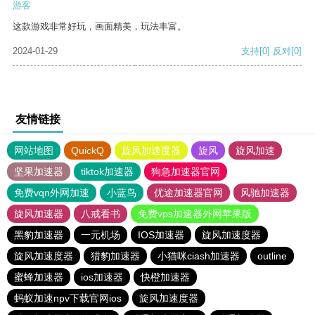
游客
这款游戏非常好玩，画面精美，玩法丰富。
2024-01-29
支持
[0]
反对
[0]
友情链接
网站地图
QuickQ
旋风加速度器
旋风
旋风加速
坚果加速器
tiktok加速器
狗急加速器官网
免费vqn外网加速
小蓝鸟
优途加速器官网
风驰加速器
旋风加速器
八戒看书
免费vps加速器外网苹果版
黑豹加速器
一元机场
IOS加速器
旋风加速度器
旋风加速度器
猎豹加速器
小猫咪ciash加速器
outline
蜜蜂加速器
ios加速器
快橙加速器
蚂蚁加速npv下载官网ios
旋风加速度器