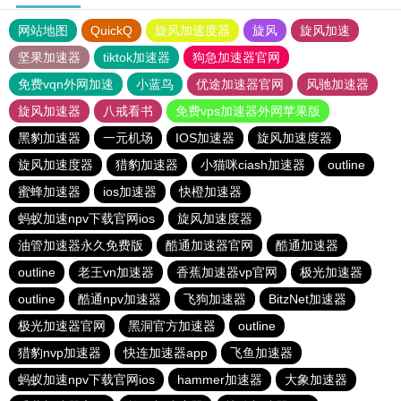
网站地图
QuickQ
旋风加速度器
旋风
旋风加速
坚果加速器
tiktok加速器
狗急加速器官网
免费vqn外网加速
小蓝鸟
优途加速器官网
风驰加速器
旋风加速器
八戒看书
免费vps加速器外网苹果版
黑豹加速器
一元机场
IOS加速器
旋风加速度器
旋风加速度器
猎豹加速器
小猫咪ciash加速器
outline
蜜蜂加速器
ios加速器
快橙加速器
蚂蚁加速npv下载官网ios
旋风加速度器
油管加速器永久免费版
酷通加速器官网
酷通加速器
outline
老王vn加速器
香蕉加速器vp官网
极光加速器
outline
酷通npv加速器
飞狗加速器
BitzNet加速器
极光加速器官网
黑洞官方加速器
outline
猎豹nvp加速器
快连加速器app
飞鱼加速器
蚂蚁加速npv下载官网ios
hammer加速器
大象加速器