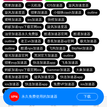
黑豹加速器
一元机场
IOS加速器
旋风加速度器
旋风加速度器
猎豹加速器
小猫咪ciash加速器
outline
蜜蜂加速器
ios加速器
快橙加速器
蚂蚁加速npv下载官网ios
旋风加速度器
油管加速器永久免费版
酷通加速器官网
酷通加速器
outline
老王vn加速器
香蕉加速器vp官网
极光加速器
outline
酷通npv加速器
飞狗加速器
BitzNet加速器
极光加速器官网
黑洞官方加速器
outline
猎豹nvp加速器
快连加速器app
飞鱼加速器
蚂蚁加速npv下载官网ios
hammer加速器
大象加速器
香蕉加速器官网
旋风加速度器
快连加速器app
ios加速器
快连加速器app
免费VP加速器
ios加速器
快连加速器app
雷霆加器速
永久免费使用的加速器
下载
1.701305s
首页
安卓
苹果
排行
推荐