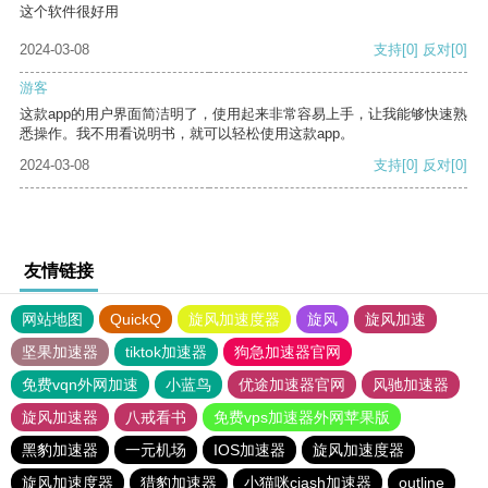
这个软件很好用
2024-03-08
支持
[0]
反对
[0]
游客
这款app的用户界面简洁明了，使用起来非常容易上手，让我能够快速熟
悉操作。我不用看说明书，就可以轻松使用这款app。
2024-03-08
支持
[0]
反对
[0]
友情链接
网站地图
QuickQ
旋风加速度器
旋风
旋风加速
坚果加速器
tiktok加速器
狗急加速器官网
免费vqn外网加速
小蓝鸟
优途加速器官网
风驰加速器
旋风加速器
八戒看书
免费vps加速器外网苹果版
黑豹加速器
一元机场
IOS加速器
旋风加速度器
旋风加速度器
猎豹加速器
小猫咪ciash加速器
outline