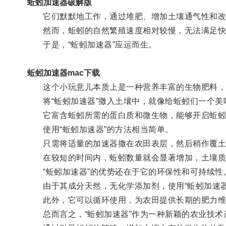
蚯蚓加速器破解版
它们默默地工作，通过堆肥、增加土壤通气性和改
然而，蚯蚓的自然繁殖速度相对较慢，无法满足快
于是，“蚯蚓加速器”应运而生。
蚯蚓加速器mac下载
这个小玩意儿本质上是一种营养丰富的生物肥料，
将“蚯蚓加速器”撒入土壤中，就像给蚯蚓们一个美
它富含蚯蚓所需的蛋白质和微生物，能够开启蚯蚓
使用“蚯蚓加速器”的方法相当简单。
只需将适量的加速器撒在农田表层，然后稍作覆土
在较短的时间内，蚯蚓数量就会显著增加，土壤质
“蚯蚓加速器”的优势还在于它的环保性和可持续性
由于其成分天然，无化学添加剂，使用“蚯蚓加速器
此外，它可以循环使用，为农田提供长期的肥力维
总而言之，“蚯蚓加速器”作为一种新颖的农业技术