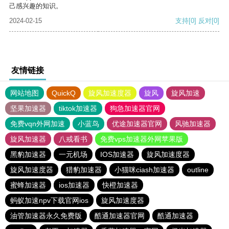
己感兴趣的知识。
2024-02-15
支持
[0]
反对
[0]
友情链接
网站地图
QuickQ
旋风加速度器
旋风
旋风加速
坚果加速器
tiktok加速器
狗急加速器官网
免费vqn外网加速
小蓝鸟
优途加速器官网
风驰加速器
旋风加速器
八戒看书
免费vps加速器外网苹果版
黑豹加速器
一元机场
IOS加速器
旋风加速度器
旋风加速度器
猎豹加速器
小猫咪ciash加速器
outline
蜜蜂加速器
ios加速器
快橙加速器
蚂蚁加速npv下载官网ios
旋风加速度器
油管加速器永久免费版
酷通加速器官网
酷通加速器