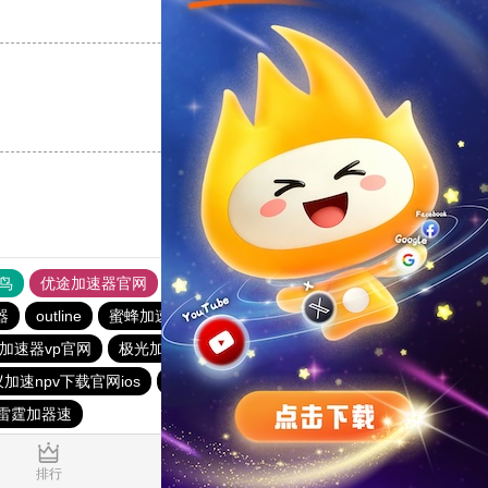
支持
[0]
反对
[0]
支持
[0]
反对
[0]
鸟
优途加速器官网
风驰加速器
旋风加速器
八戒看书
器
outline
蜜蜂加速器
ios加速器
快橙加速器
加速器vp官网
极光加速器
outline
酷通npv加速器
加速npv下载官网ios
hammer加速器
大象加速器
雷霆加器速
1.573242s
排行
推荐