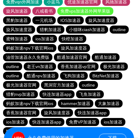
免费vqn外网加速
小蓝鸟
优途加速器官网
风驰加速器
旋风加速器
八戒看书
免费vps加速器外网苹果版
黑豹加速器
一元机场
IOS加速器
旋风加速度器
旋风加速度器
猎豹加速器
小猫咪ciash加速器
outline
蜜蜂加速器
ios加速器
快橙加速器
蚂蚁加速npv下载官网ios
旋风加速度器
油管加速器永久免费版
酷通加速器官网
酷通加速器
outline
老王vn加速器
香蕉加速器vp官网
极光加速器
outline
酷通npv加速器
飞狗加速器
BitzNet加速器
极光加速器官网
黑洞官方加速器
outline
猎豹nvp加速器
快连加速器app
飞鱼加速器
蚂蚁加速npv下载官网ios
hammer加速器
大象加速器
香蕉加速器官网
旋风加速度器
快连加速器app
ios加速器
快连加速器app
免费VP加速器
ios加速器
快连加速器app
雷霆加器速
永久免费使用的加速器
下载