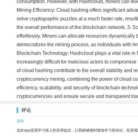
consumption. However, with Hashcloud, miners can lever
Mining Efficiency: Cloud hashing offers significant ad
solve cryptographic puzzles at a much faster rate, result
the overall performance of the blockchain network. 3. Sc
effortlessly. Miners can allocate resources dynamically
democratizes the mining process, as individuals with li
Blockchain Technology: Hashcloud plays a vital role in 
increasingly difficult for malicious actors to compromis
of cloud hashing contribute to the overall stability and 
cryptocurrency mining, combining the power of cloud com
efficiency, scalability, and security of blockchain tech
cryptocurrencies and ensure secure and transparent tra
评论
游客
这款app是我学习路上的良师益友，让我能够随时随地学习新知识，拓宽视