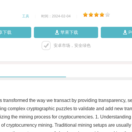
工具
|
时间：2024-02-04
|
卓下载
苹果下载
安卓市场，安全绿色
as transformed the way we transact by providing transparency, se
ving complex cryptographic puzzles to validate and add new tran
onizing the mining process for cryptocurrencies. 1. Understan
of cryptocurrency mining. Traditional mining setups are usually