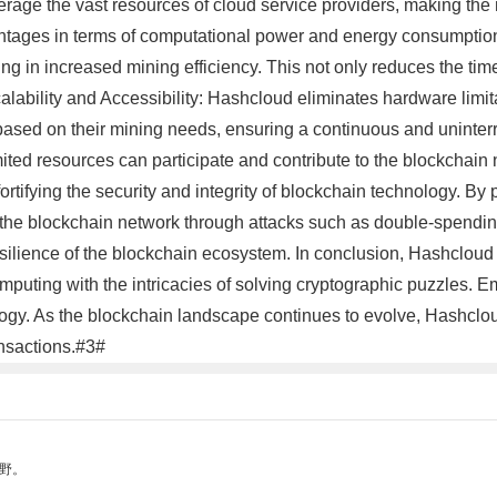
age the vast resources of cloud service providers, making the 
vantages in terms of computational power and energy consumptio
ing in increased mining efficiency. This not only reduces the tim
alability and Accessibility: Hashcloud eliminates hardware limita
 based on their mining needs, ensuring a continuous and uninterr
mited resources can participate and contribute to the blockchain
fortifying the security and integrity of blockchain technology. 
e the blockchain network through attacks such as double-spending.
resilience of the blockchain ecosystem. In conclusion, Hashcloud 
puting with the intricacies of solving cryptographic puzzles. E
nology. As the blockchain landscape continues to evolve, Hashclo
nsactions.#3#
野。