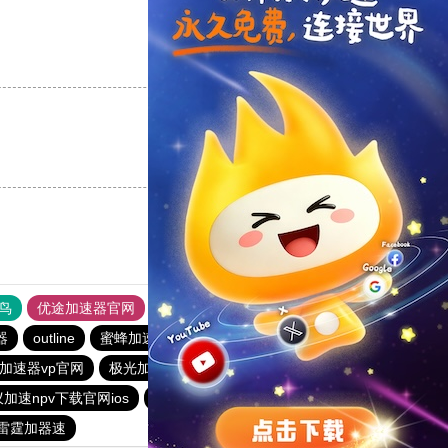
支持
[0]
反对
[0]
支持
[0]
反对
[0]
鸟
优途加速器官网
风驰加速器
旋风加速器
八戒看书
器
outline
蜜蜂加速器
ios加速器
快橙加速器
加速器vp官网
极光加速器
outline
酷通npv加速器
加速npv下载官网ios
hammer加速器
大象加速器
雷霆加器速