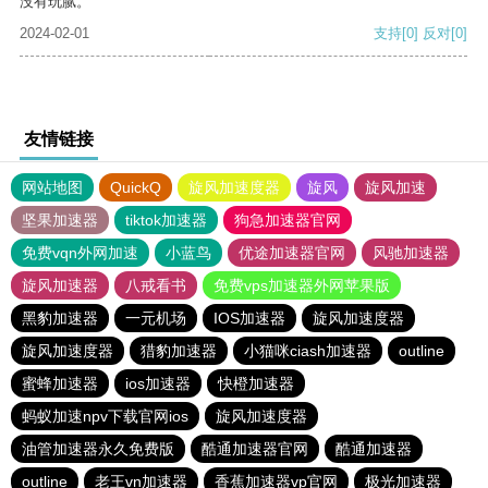
没有玩腻。
2024-02-01
支持
[0]
反对
[0]
友情链接
网站地图
QuickQ
旋风加速度器
旋风
旋风加速
坚果加速器
tiktok加速器
狗急加速器官网
免费vqn外网加速
小蓝鸟
优途加速器官网
风驰加速器
旋风加速器
八戒看书
免费vps加速器外网苹果版
黑豹加速器
一元机场
IOS加速器
旋风加速度器
旋风加速度器
猎豹加速器
小猫咪ciash加速器
outline
蜜蜂加速器
ios加速器
快橙加速器
蚂蚁加速npv下载官网ios
旋风加速度器
油管加速器永久免费版
酷通加速器官网
酷通加速器
outline
老王vn加速器
香蕉加速器vp官网
极光加速器