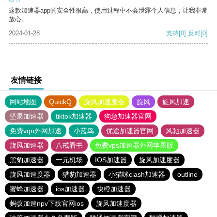
这款加速器app的安全性很高，使用过程中不会泄露个人信息，让我非常
放心。
2024-01-28
支持
[0]
反对
[0]
友情链接
网站地图
QuickQ
旋风加速度器
旋风
旋风加速
坚果加速器
tiktok加速器
狗急加速器官网
免费vqn外网加速
小蓝鸟
优途加速器官网
风驰加速器
旋风加速器
八戒看书
免费vps加速器外网苹果版
黑豹加速器
一元机场
IOS加速器
旋风加速度器
旋风加速度器
猎豹加速器
小猫咪ciash加速器
outline
蜜蜂加速器
ios加速器
快橙加速器
蚂蚁加速npv下载官网ios
旋风加速度器