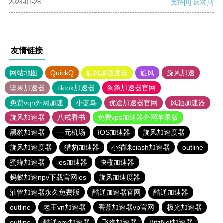
2024-01-28
支持
[0]
反对
[0]
友情链接
网站地图
QuickQ
旋风加速度器
旋风
旋风加速
坚果加速器
tiktok加速器
狗急加速器官网
免费vqn外网加速
小蓝鸟
优途加速器官网
风驰加速器
旋风加速器
八戒看书
免费vps加速器外网苹果版
黑豹加速器
一元机场
IOS加速器
旋风加速度器
旋风加速度器
猎豹加速器
小猫咪ciash加速器
outline
蜜蜂加速器
ios加速器
快橙加速器
蚂蚁加速npv下载官网ios
旋风加速度器
油管加速器永久免费版
酷通加速器官网
酷通加速器
outline
老王vn加速器
香蕉加速器vp官网
极光加速器
outline
酷通npv加速器
飞狗加速器
BitzNet加速器