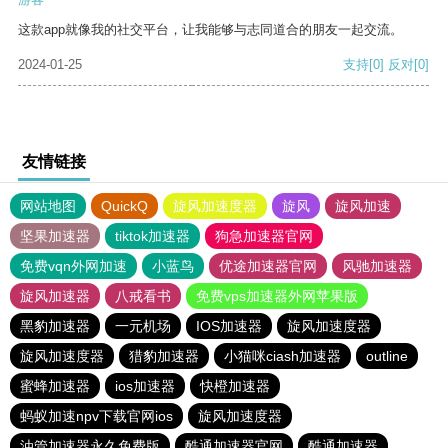
这款app就像我的社交平台，让我能够与志同道合的朋友一起交流。
2024-01-25
支持
[0]
反对
[0]
友情链接
网站地图
QuickQ
旋风加速度器
旋风
旋风加速
坚果加速器
tiktok加速器
狗急加速器官网
免费vqn外网加速
小蓝鸟
优途加速器官网
风驰加速器
旋风加速器
八戒看书
免费vps加速器外网苹果版
黑豹加速器
一元机场
IOS加速器
旋风加速度器
旋风加速度器
猎豹加速器
小猫咪ciash加速器
outline
蜜蜂加速器
ios加速器
快橙加速器
蚂蚁加速npv下载官网ios
旋风加速度器
油管加速器永久免费版
酷通加速器官网
酷通加速器