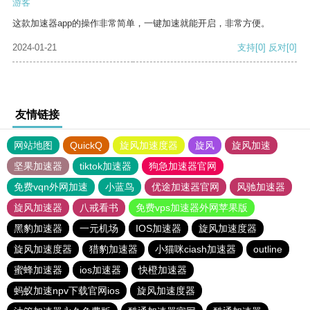
游客
这款加速器app的操作非常简单，一键加速就能开启，非常方便。
2024-01-21
支持
[0]
反对
[0]
友情链接
网站地图
QuickQ
旋风加速度器
旋风
旋风加速
坚果加速器
tiktok加速器
狗急加速器官网
免费vqn外网加速
小蓝鸟
优途加速器官网
风驰加速器
旋风加速器
八戒看书
免费vps加速器外网苹果版
黑豹加速器
一元机场
IOS加速器
旋风加速度器
旋风加速度器
猎豹加速器
小猫咪ciash加速器
outline
蜜蜂加速器
ios加速器
快橙加速器
蚂蚁加速npv下载官网ios
旋风加速度器