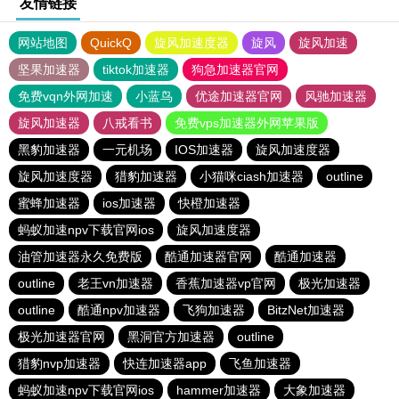
友情链接
网站地图
QuickQ
旋风加速度器
旋风
旋风加速
坚果加速器
tiktok加速器
狗急加速器官网
免费vqn外网加速
小蓝鸟
优途加速器官网
风驰加速器
旋风加速器
八戒看书
免费vps加速器外网苹果版
黑豹加速器
一元机场
IOS加速器
旋风加速度器
旋风加速度器
猎豹加速器
小猫咪ciash加速器
outline
蜜蜂加速器
ios加速器
快橙加速器
蚂蚁加速npv下载官网ios
旋风加速度器
油管加速器永久免费版
酷通加速器官网
酷通加速器
outline
老王vn加速器
香蕉加速器vp官网
极光加速器
outline
酷通npv加速器
飞狗加速器
BitzNet加速器
极光加速器官网
黑洞官方加速器
outline
猎豹nvp加速器
快连加速器app
飞鱼加速器
蚂蚁加速npv下载官网ios
hammer加速器
大象加速器