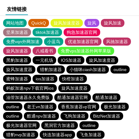
友情链接
网站地图
QuickQ
旋风加速度器
旋风
旋风加速
坚果加速器
tiktok加速器
狗急加速器官网
免费vqn外网加速
小蓝鸟
优途加速器官网
风驰加速器
旋风加速器
八戒看书
免费vps加速器外网苹果版
黑豹加速器
一元机场
IOS加速器
旋风加速度器
旋风加速度器
猎豹加速器
小猫咪ciash加速器
outline
蜜蜂加速器
ios加速器
快橙加速器
蚂蚁加速npv下载官网ios
旋风加速度器
油管加速器永久免费版
酷通加速器官网
酷通加速器
outline
老王vn加速器
香蕉加速器vp官网
极光加速器
outline
酷通npv加速器
飞狗加速器
BitzNet加速器
极光加速器官网
黑洞官方加速器
outline
猎豹nvp加速器
快连加速器app
飞鱼加速器