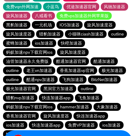
免费vqn外网加速
小蓝鸟
优途加速器官网
风驰加速器
旋风加速器
八戒看书
免费vps加速器外网苹果版
黑豹加速器
一元机场
IOS加速器
旋风加速度器
旋风加速度器
猎豹加速器
小猫咪ciash加速器
outline
蜜蜂加速器
ios加速器
快橙加速器
蚂蚁加速npv下载官网ios
旋风加速度器
油管加速器永久免费版
酷通加速器官网
酷通加速器
outline
老王vn加速器
香蕉加速器vp官网
极光加速器
outline
酷通npv加速器
飞狗加速器
BitzNet加速器
极光加速器官网
黑洞官方加速器
outline
猎豹nvp加速器
快连加速器app
飞鱼加速器
蚂蚁加速npv下载官网ios
hammer加速器
大象加速器
香蕉加速器官网
旋风加速度器
快连加速器app
ios加速器
快连加速器app
免费VP加速器
ios加速器
快连加速器app
雷霆加器速