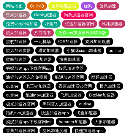
网站地图
QuickQ
旋风加速度器
旋风
旋风加速
坚果加速器
tiktok加速器
狗急加速器官网
免费vqn外网加速
小蓝鸟
优途加速器官网
风驰加速器
旋风加速器
八戒看书
免费vps加速器外网苹果版
黑豹加速器
一元机场
IOS加速器
旋风加速度器
旋风加速度器
猎豹加速器
小猫咪ciash加速器
outline
蜜蜂加速器
ios加速器
快橙加速器
蚂蚁加速npv下载官网ios
旋风加速度器
油管加速器永久免费版
酷通加速器官网
酷通加速器
outline
老王vn加速器
香蕉加速器vp官网
极光加速器
outline
酷通npv加速器
飞狗加速器
BitzNet加速器
极光加速器官网
黑洞官方加速器
outline
猎豹nvp加速器
快连加速器app
飞鱼加速器
蚂蚁加速npv下载官网ios
hammer加速器
大象加速器
香蕉加速器官网
旋风加速度器
快连加速器app