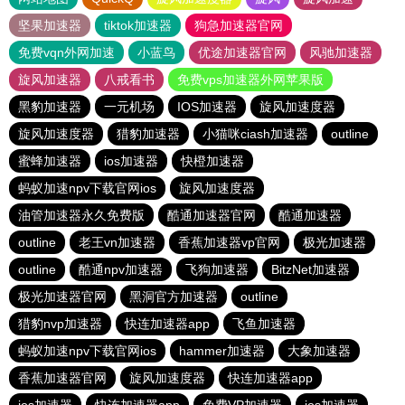
坚果加速器
tiktok加速器
狗急加速器官网
免费vqn外网加速
小蓝鸟
优途加速器官网
风驰加速器
旋风加速器
八戒看书
免费vps加速器外网苹果版
黑豹加速器
一元机场
IOS加速器
旋风加速度器
旋风加速度器
猎豹加速器
小猫咪ciash加速器
outline
蜜蜂加速器
ios加速器
快橙加速器
蚂蚁加速npv下载官网ios
旋风加速度器
油管加速器永久免费版
酷通加速器官网
酷通加速器
outline
老王vn加速器
香蕉加速器vp官网
极光加速器
outline
酷通npv加速器
飞狗加速器
BitzNet加速器
极光加速器官网
黑洞官方加速器
outline
猎豹nvp加速器
快连加速器app
飞鱼加速器
蚂蚁加速npv下载官网ios
hammer加速器
大象加速器
香蕉加速器官网
旋风加速度器
快连加速器app