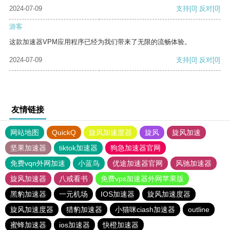
2024-07-09
支持
[0]
反对
[0]
游客
这款加速器VPM应用程序已经为我们带来了无限的流畅体验。
2024-07-09
支持
[0]
反对
[0]
友情链接
网站地图
QuickQ
旋风加速度器
旋风
旋风加速
坚果加速器
tiktok加速器
狗急加速器官网
免费vqn外网加速
小蓝鸟
优途加速器官网
风驰加速器
旋风加速器
八戒看书
免费vps加速器外网苹果版
黑豹加速器
一元机场
IOS加速器
旋风加速度器
旋风加速度器
猎豹加速器
小猫咪ciash加速器
outline
蜜蜂加速器
ios加速器
快橙加速器