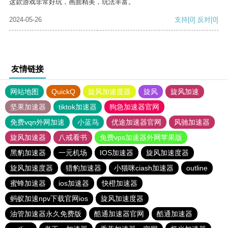
这款游戏非常好玩，画面精美，玩法丰富。
2024-05-26
支持
[0]
反对
[0]
友情链接
网站地图
QuickQ
旋风加速度器
旋风
旋风加速
坚果加速器
tiktok加速器
狗急加速器官网
免费vqn外网加速
小蓝鸟
优途加速器官网
风驰加速器
旋风加速器
八戒看书
免费vps加速器外网苹果版
黑豹加速器
一元机场
IOS加速器
旋风加速度器
旋风加速度器
猎豹加速器
小猫咪ciash加速器
outline
蜜蜂加速器
ios加速器
快橙加速器
蚂蚁加速npv下载官网ios
旋风加速度器
油管加速器永久免费版
酷通加速器官网
酷通加速器