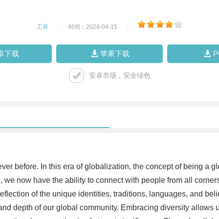
工具
|
时间：2024-04-15
|
卓下载
苹果下载
安卓市场，安全绿色
ver before. In this era of globalization, the concept of being a 
 now have the ability to connect with people from all corners 
 reflection of the unique identities, traditions, languages, and bel
 and depth of our global community. Embracing diversity allows 