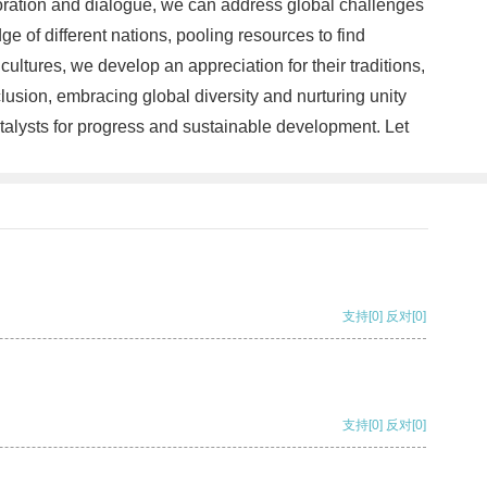
aboration and dialogue, we can address global challenges
e of different nations, pooling resources to find
ultures, we develop an appreciation for their traditions,
lusion, embracing global diversity and nurturing unity
atalysts for progress and sustainable development. Let
支持
[0]
反对
[0]
支持
[0]
反对
[0]