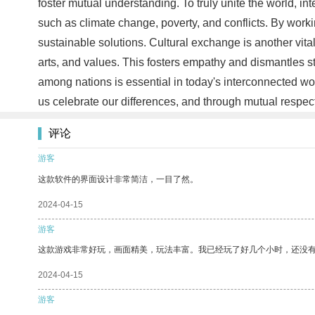
foster mutual understanding. To truly unite the world, i
such as climate change, poverty, and conflicts. By worki
sustainable solutions. Cultural exchange is another vital
arts, and values. This fosters empathy and dismantles st
among nations is essential in today's interconnected wo
us celebrate our differences, and through mutual respe
评论
游客
这款软件的界面设计非常简洁，一目了然。
2024-04-15
游客
这款游戏非常好玩，画面精美，玩法丰富。我已经玩了好几个小时，还没
2024-04-15
游客