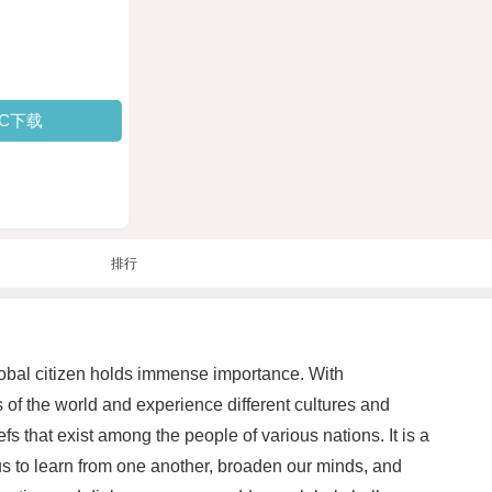
PC下载
排行
global citizen holds immense importance. With
of the world and experience different cultures and
iefs that exist among the people of various nations. It is a
us to learn from one another, broaden our minds, and