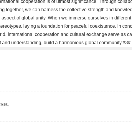
nternational cooperation is of utmost significance. Through coll
ng together, we can harness the collective strength and knowledg
 aspect of global unity. When we immerse ourselves in different c
ereotypes, laying a foundation for peaceful coexistence. In conc
rld. International cooperation and cultural exchange serve as c
ct and understanding, build a harmonious global community.#3#
有玩腻。