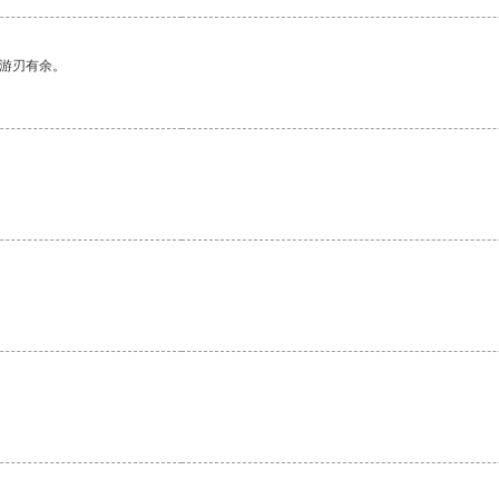
中游刃有余。
。