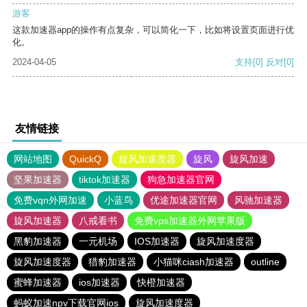
游客
这款加速器app的操作有点复杂，可以简化一下，比如将设置页面进行优
化。
2024-04-05
支持
[0]
反对
[0]
友情链接
网站地图
QuickQ
旋风加速度器
旋风
旋风加速
坚果加速器
tiktok加速器
狗急加速器官网
免费vqn外网加速
小蓝鸟
优途加速器官网
风驰加速器
旋风加速器
八戒看书
免费vps加速器外网苹果版
黑豹加速器
一元机场
IOS加速器
旋风加速度器
旋风加速度器
猎豹加速器
小猫咪ciash加速器
outline
蜜蜂加速器
ios加速器
快橙加速器
蚂蚁加速npv下载官网ios
旋风加速度器